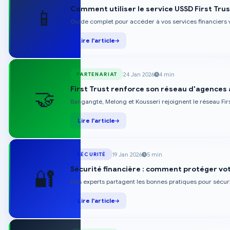
Comment utiliser le service USSD First Trus
📱
Guide complet pour accéder à vos services financiers 
Lire l'article
24 Jan 2026
4 min
PARTENARIAT
First Trust renforce son réseau d'agences 
🤝
Bangangté, Melong et Kousseri rejoignent le réseau Firs
Lire l'article
19 Jan 2026
5 min
SÉCURITÉ
Sécurité financière : comment protéger vo
🔐
Nos experts partagent les bonnes pratiques pour sécuris
Lire l'article