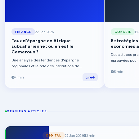
22 Jan 2026
18
FINANCE
CONSEIL
Taux d'épargne en Afrique
5 stratégies
subsaharienne : où en est le
économies av
Cameroun ?
Des astuces pra
Une analyse des tendances d'épargne
éprouvées pour 
régionales et le rôle des institutions de
quel que soit vo
microfinance dans le changement de
5 min
7 min
Lire
comportement financier.
DERNIERS ARTICLES
29 Jan 2026
3 min
DIGITAL