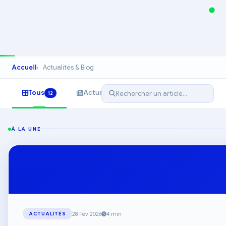
Accueil
Actualités & Blog
Tous
Actualités
Finance
Dig
12
2
4
À LA UNE
28 Fév 2026
4 min
ACTUALITÉS