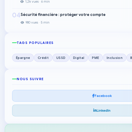
1,2k vues · 6 min
04
Sécurité financière : protéger votre compte
980 vues · 5 min
TAGS POPULAIRES
Épargne
Crédit
USSD
Digital
PME
Inclusion
NOUS SUIVRE
Facebook
LinkedIn