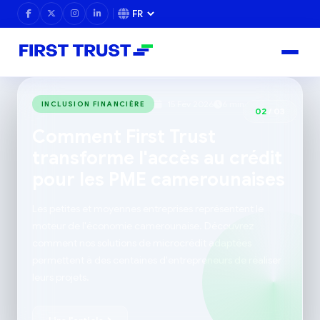
15 Fév 2026
6 min
INCLUSION FINANCIÈRE
02
/ 03
Comment First Trust
transforme l'accès au crédit
pour les PME camerounaises
Les petites et moyennes entreprises représentent le
moteur de l'économie camerounaise. Découvrez
comment nos solutions de microcrédit adaptées
permettent à des centaines d'entrepreneurs de réaliser
leurs projets.