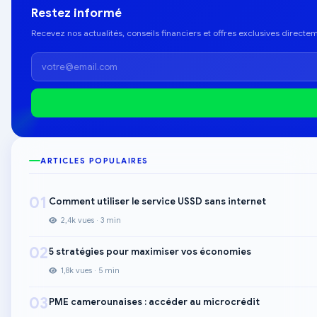
Restez informé
Recevez nos actualités, conseils financiers et offres exclusives directe
ARTICLES POPULAIRES
01
Comment utiliser le service USSD sans internet
2,4k vues · 3 min
02
5 stratégies pour maximiser vos économies
1,8k vues · 5 min
03
PME camerounaises : accéder au microcrédit